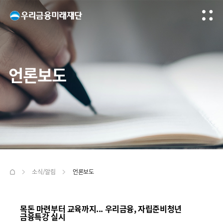
언론보도
소식/알림
언론보도
목돈 마련부터 교육까지... 우리금융, 자립준비청년
금융특강 실시